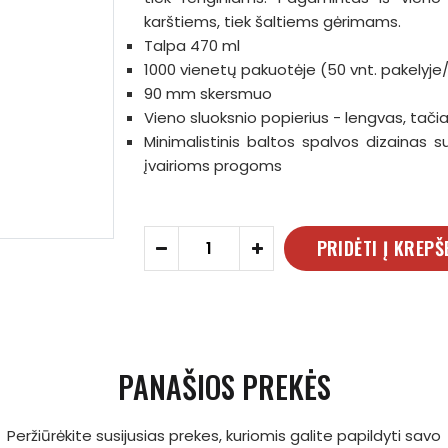
karštiems, tiek šaltiems gėrimams.
Talpa 470 ml
1000 vienetų pakuotėje (50 vnt. pakelyje
90 mm skersmuo
Vieno sluoksnio popierius - lengvas, tači
Minimalistinis baltos spalvos dizainas su
įvairioms progoms
PRIDĖTI Į KREPŠ
-
+
PANAŠIOS PREKĖS
Peržiūrėkite susijusias prekes, kuriomis galite papildyti savo