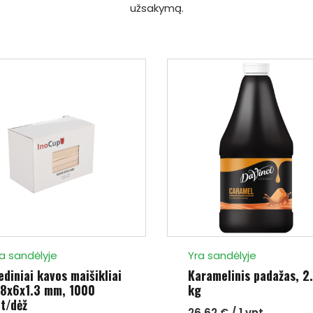
užsakymą.
a sandėlyje
Yra sandėlyje
diniai kavos maišikliai
Karamelinis padažas, 2
78x6x1.3 mm, 1000
kg
t/dėž
26.62 € / 1 vnt.