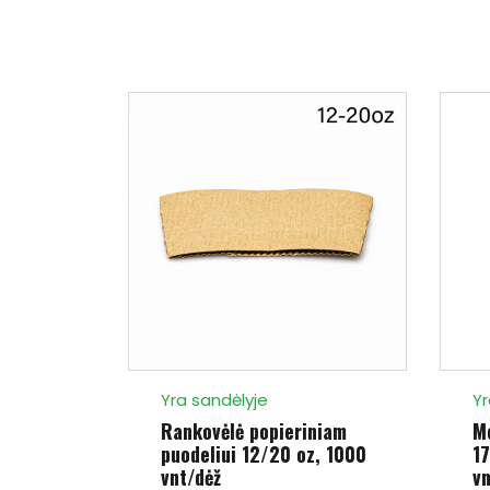
Yra sandėlyje
Yr
Rankovėlė popieriniam
Me
puodeliui 12/20 oz, 1000
1
vnt/dėž
vn