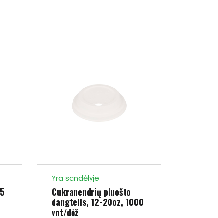
Yra sandėlyje
.5
Cukranendrių pluošto
dangtelis, 12-20oz, 1000
vnt/dėž