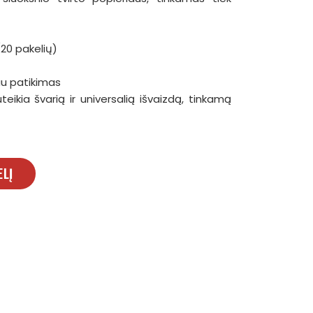
/20 pakelių)
au patikimas
teikia švarią ir universalią išvaizdą, tinkamą
ELĮ