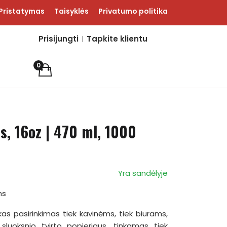
Pristatymas
Taisyklės
Privatumo politika
Prisijungti
Tapkite klientu
0
is, 16oz | 470 ml, 1000
Yra sandėlyje
ms
škas pasirinkimas tiek kavinėms, tiek biurams,
sluoksnio tvirto popieriaus, tinkamas tiek