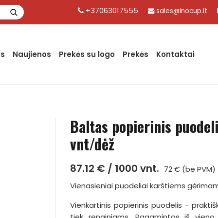
+37063017555
sales@inocup.lt
os
Naujienos
Prekės su logo
Prekės
Kontaktai
Baltas popierinis puodel
vnt/dėž
87.12 € / 1000 vnt.
72 € (be PVM)
Vienasieniai puodeliai karštiems gėrima
Vienkartinis popierinis puodelis - prakti
tiek renginiams. Pagamintas iš vieno 