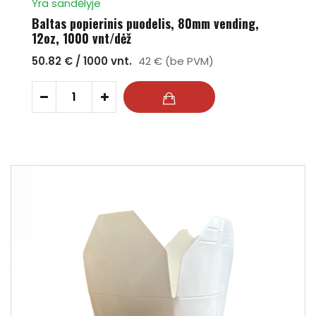
Yra sandėlyje
Baltas popierinis puodelis, 80mm vending,
12oz, 1000 vnt/dėž
50.82 € / 1000 vnt.
42 € (be PVM)
-
+