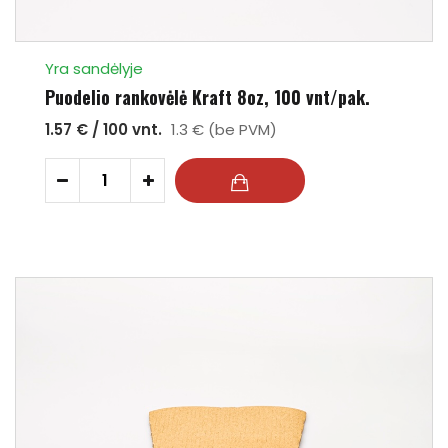
Yra sandėlyje
Puodelio rankovėlė Kraft 8oz, 100 vnt/pak.
1.57 € / 100 vnt.
1.3 € (be PVM)
-
+