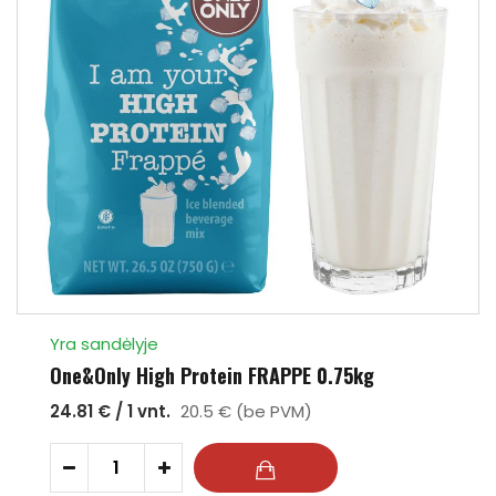
Yra sandėlyje
One&Only High Protein FRAPPE 0.75kg
24.81 € / 1 vnt.
20.5 € (be PVM)
-
+