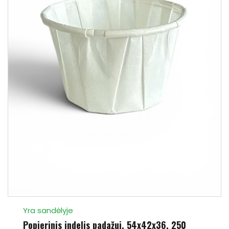
Yra sandėlyje
Popierinis indelis padažui, 54x42x36, 250