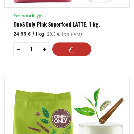
Yra sandėlyje
One&Only Pink Superfood LATTE, 1 kg.
24.56 € / 1 kg
20.3 € (be PVM)
-
+