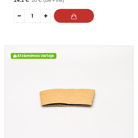
24.2 €
20 € (be PVM)
-
+
Atsiėmimas vietoje