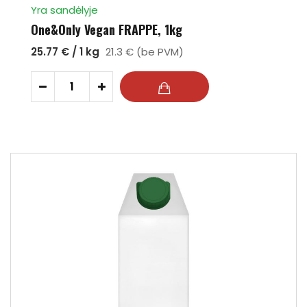
Yra sandėlyje
One&Only Vegan FRAPPE, 1kg
25.77 € / 1 kg
21.3 € (be PVM)
-
+