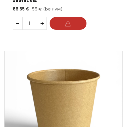
66.55 €
55 € (be PVM)
-
+