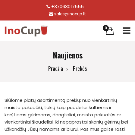
+37063017555
sales@inocup.lt
0
Naujienos
Pradžia
Prekės
Siūlome platų asortimentą prekių: nuo vienkartinių
maisto pakuočių, tokių kaip puodeliai šaltiems ir
karštiems gėrimams, dangteliai, maisto pakuotės ar
vienkartiniai šiaudeliai, iki nepaprastai skanių gėrimų bei
užkandžių Jūsų namams ar biurui. Pas mus galite rasti