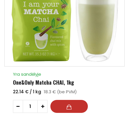
Yra sandėlyje
One&Only Matcha CHAI, 1kg
22.14 € / 1 kg
18.3 € (be PVM)
-
+