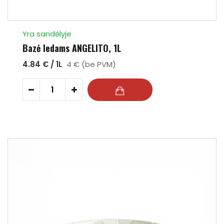
Yra sandėlyje
Bazė ledams ANGELITO, 1L
4.84 € / 1L
4 € (be PVM)
-
+