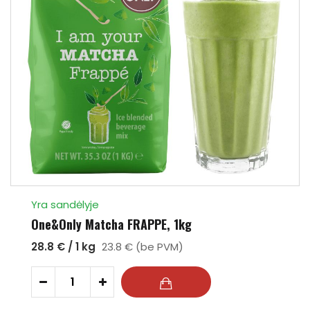
Yra sandėlyje
One&Only Matcha FRAPPE, 1kg
28.8 € / 1 kg
23.8 € (be PVM)
-
+