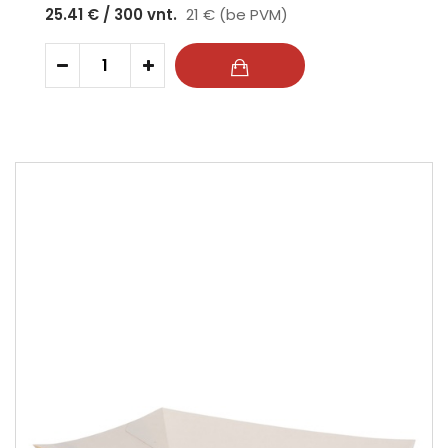
25.41 € / 300 vnt.
21 € (be PVM)
-
+