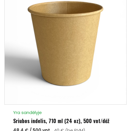
Yra sandėlyje
Sriubos indelis, 710 ml (24 oz), 500 vnt/dėž
48.4 € / 500 vnt.
40 € (be PVM)