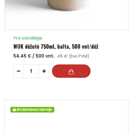
Yra sandėlyje
WOK dėžutė 750ml, balta, 500 vnt/dėž
54.45 € / 500 vnt.
45 € (be PVM)
-
+
Atsiėmimas vietoje