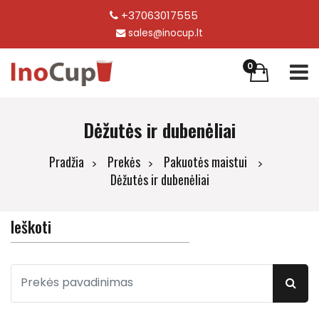
+37063017555
sales@inocup.lt
0
Dėžutės ir dubenėliai
Pradžia
Prekės
Pakuotės maistui
Dėžutės ir dubenėliai
Ieškoti