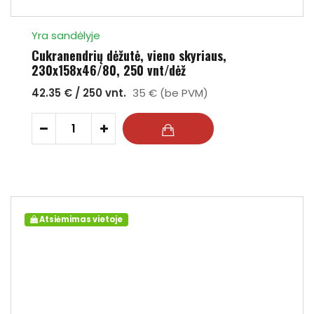
Yra sandėlyje
Cukranendrių dėžutė, vieno skyriaus,
230x158x46/80, 250 vnt/dėž
42.35 € / 250 vnt.
35 € (be PVM)
-
+
Atsiėmimas vietoje