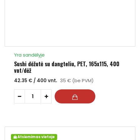
Yra sandėlyje
Sushi dėžutė su dangteliu, PET, 165x115, 400
vnt/dėž
42.35 € / 400 vnt.
35 € (be PVM)
-
+
Atsiėmimas vietoje