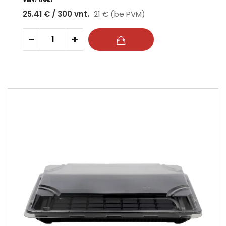
25.41 € / 300 vnt.
21 € (be PVM)
-
+