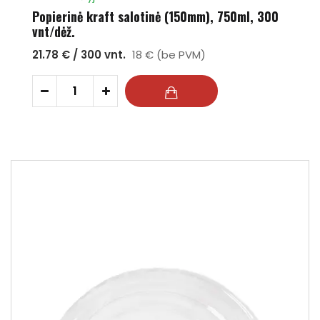
Popierinė kraft salotinė (150mm), 750ml, 300
vnt/dėž.
21.78 € / 300 vnt.
18 € (be PVM)
-
+