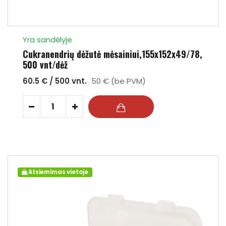
Yra sandėlyje
Cukranendrių dėžutė mėsainiui,155x152x49/78,
500 vnt/dėž
60.5 € / 500 vnt.
50 € (be PVM)
-
+
Atsiėmimas vietoje