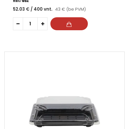
52.03 € / 400 vnt.
43 € (be PVM)
-
+