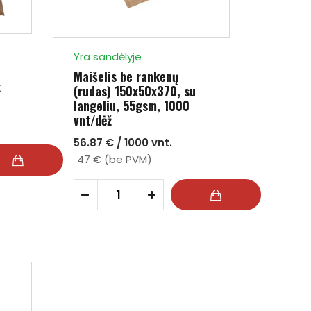
Yra sandėlyje
Maišelis be rankenų
k
(rudas) 150x50x370, su
langeliu, 55gsm, 1000
vnt/dėž
56.87 € / 1000 vnt.
47 € (be PVM)
-
+