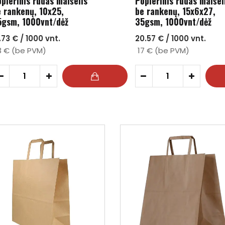
pierinis rudas maišelis
Popierinis rudas maišel
 rankenų, 10x25,
be rankenų, 15x6x27,
5gsm, 1000vnt/dėž
35gsm, 1000vnt/dėž
.73 € / 1000 vnt.
20.57 € / 1000 vnt.
3 € (be PVM)
17 € (be PVM)
-
+
-
+