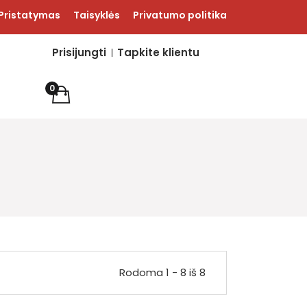
Pristatymas
Taisyklės
Privatumo politika
Prisijungti
Tapkite klientu
0
i
Rodoma 1 - 8 iš 8