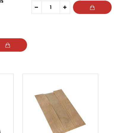
is
-
+