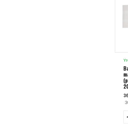
Yr
Ba
m
(p
2
36
3