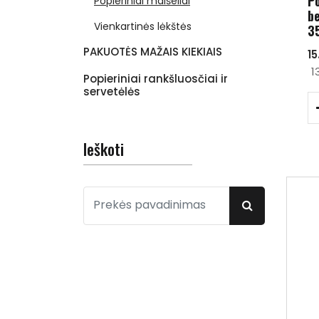
Po
Popieriniai maišeliai
be
Vienkartinės lėkštės
3
PAKUOTĖS MAŽAIS KIEKIAIS
15
1
Popieriniai rankšluosčiai ir
servetėlės
Ieškoti