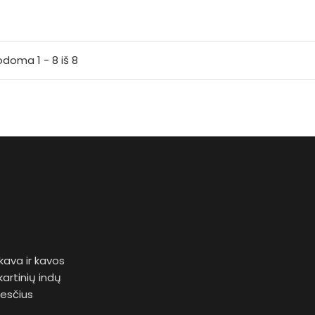
doma 1 - 8 iš 8
kava ir kavos
kartinių indų
kesčius