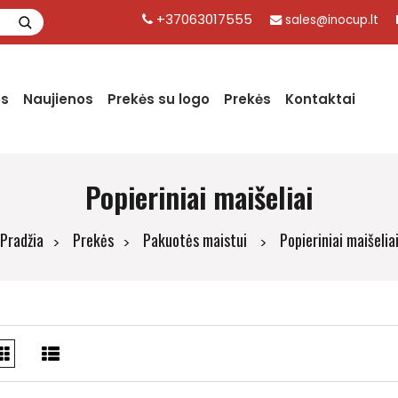
+37063017555
sales@inocup.lt
os
Naujienos
Prekės su logo
Prekės
Kontaktai
Popieriniai maišeliai
Pradžia
Prekės
Pakuotės maistui
Popieriniai maišelia