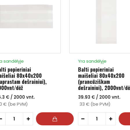
a sandėlyje
Yra sandėlyje
lti popieriniai
Balti popieriniai
aišeliai 80x40x200
maišeliai 80x40x200
aprastam dešrainiui),
(prancūziškam
000vnt/dėž
dešrainiui), 2000vnt/dė
.3 € / 2000 vnt.
39.93 € / 2000 vnt.
0 € (be PVM)
33 € (be PVM)
-
+
-
+