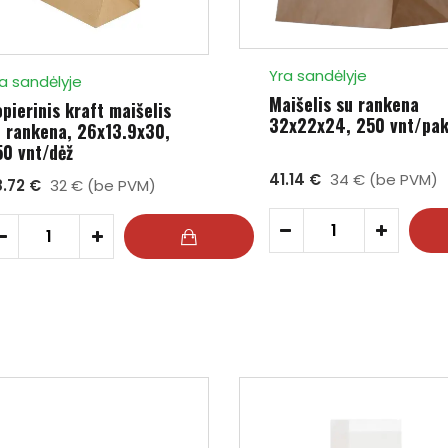
Yra sandėlyje
a sandėlyje
Maišelis su rankena
pierinis kraft maišelis
32x22x24, 250 vnt/pa
u rankena, 26x13.9x30,
50 vnt/dėž
41.14 €
34 € (be PVM)
8.72 €
32 € (be PVM)
-
+
-
+