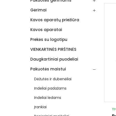
Pakuotės gėrimams
Gėrimai
Kavos aparatų priežiūra
Kavos aparatai
Prekės su logotipu
VIENKARTINĖS PIRŠTINĖS
Daugkartiniai puodeliai
Pakuotės maistui
Dėžutės ir dubenėliai
Indeliai padažams
Indeliai ledams
Įrankiai
Yr