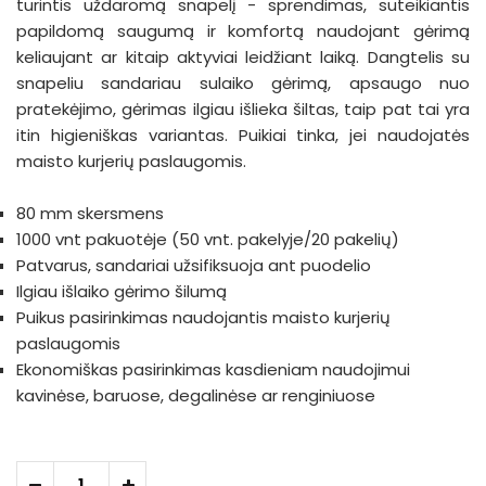
turintis uždaromą snapelį - sprendimas, suteikiantis
papildomą saugumą ir komfortą naudojant gėrimą
keliaujant ar kitaip aktyviai leidžiant laiką. Dangtelis su
snapeliu sandariau sulaiko gėrimą, apsaugo nuo
pratekėjimo, gėrimas ilgiau išlieka šiltas, taip pat tai yra
itin higieniškas variantas. Puikiai tinka, jei naudojatės
maisto kurjerių paslaugomis.
80 mm skersmens
1000 vnt pakuotėje (50 vnt. pakelyje/20 pakelių)
Patvarus, sandariai užsifiksuoja ant puodelio
Ilgiau išlaiko gėrimo šilumą
Puikus pasirinkimas naudojantis maisto kurjerių
paslaugomis
Ekonomiškas pasirinkimas kasdieniam naudojimui
kavinėse, baruose, degalinėse ar renginiuose
-
+