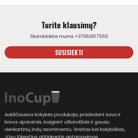
Turite klausimų?
Skambinkite mums +37063017555
SUSISIEKTI
Aukščiausios kokybės produkcija, pradedant kava ir
kavos aparatais, baigiant užkandžiais ir gausiu
vienkartinių indų asortimentu. Greitas bei kokybiškas,
Jūsų lūkesčius atitinkantis aptarnavimas.