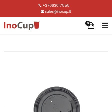
+37063017555
sales@inocup.lt
0