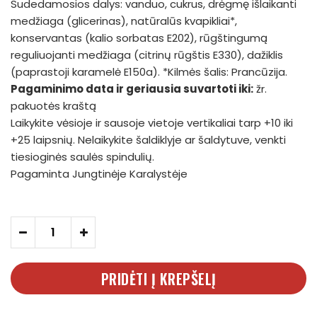
Sudedamosios dalys: vanduo, cukrus, drėgmę išlaikanti
medžiaga (glicerinas), natūralūs kvapikliai*,
konservantas (kalio sorbatas E202), rūgštingumą
reguliuojanti medžiaga (citrinų rūgštis E330), dažiklis
(paprastoji karamelė E150a). *Kilmės šalis: Prancūzija.
Pagaminimo data ir geriausia suvartoti iki:
žr.
pakuotės kraštą
Laikykite vėsioje ir sausoje vietoje vertikaliai tarp +10 iki
+25 laipsnių. Nelaikykite šaldiklyje ar šaldytuve, venkti
tiesioginės saulės spindulių.
Pagaminta Jungtinėje Karalystėje
-
+
PRIDĖTI Į KREPŠELĮ