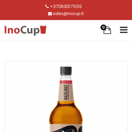
+37063017555
sales@inocup.lt
0