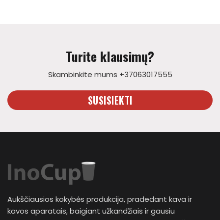
Turite klausimų?
Skambinkite mums +37063017555
SUSISIEKTI
Aukščiausios kokybės produkcija, pradedant kava ir
kavos aparatais, baigiant užkandžiais ir gausiu